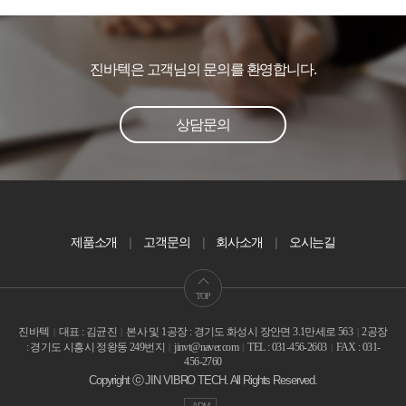
진바텍은 고객님의 문의를 환영합니다.
상담문의
제품소개
고객문의
회사소개
오시는길
TOP
진바텍
대표 : 김균진
본사 및 1공장 : 경기도 화성시 장안면 3.1만세로 563
2공장
|
|
|
: 경기도 시흥시 정왕동 249번지
jinvt@naver.com
TEL : 031-456-2603
FAX : 031-
|
|
|
456-2760
Copyright ⓒ JIN VIBRO TECH. All Rights Reserved.
ADM